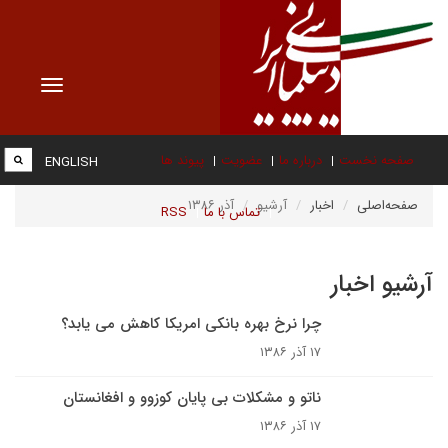
Toggle
vigation
صفحه نخست
درباره ما
عضویت
پیوند ها
ENGLISH
صفحه‌اصلی
اخبار
آرشیو
آذر ۱۳۸۶
تماس با ما
RSS
آرشیو اخبار
چرا نرخ بهره بانکی امريکا کاهش می یابد؟
۱۷ آذر ۱۳۸۶
ناتو و مشکلات بی پایان کوزوو و افغانستان
۱۷ آذر ۱۳۸۶