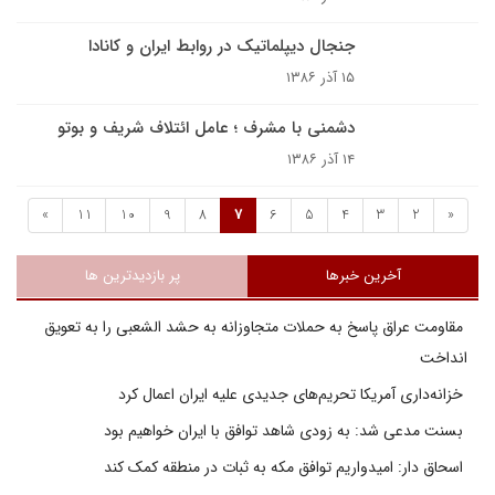
جنجال دیپلماتیک در روابط ایران و کانادا
۱۵ آذر ۱۳۸۶
دشمنی با مشرف ؛ عامل ائتلاف شریف و بوتو
۱۴ آذر ۱۳۸۶
»
11
10
9
8
7
6
5
4
3
2
«
آخرین خبرها
پر بازدیدترین ها
مقاومت عراق پاسخ به حملات متجاوزانه به حشد الشعبی را به تعویق
انداخت
خزانه‌داری آمریکا تحریم‌های جدیدی علیه ایران اعمال کرد
بسنت مدعی شد: به زودی شاهد توافق با ایران خواهیم بود
اسحاق دار: امیدواریم توافق مکه به ثبات در منطقه کمک کند