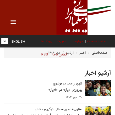
Toggle
vigation
صفحه نخست
درباره ما
عضویت
پیوند ها
ENGLISH
صفحه‌اصلی
اخبار
آرشیو
مهر ۱۴۰۴
تماس با ما
RSS
آرشیو اخبار
ظهور راست در بولیوی
پیروزی «پاز» در «لاپاز»
۳۰ مهر ۱۴۰۴
سناریوها و پیامدهای درگیری داخلی