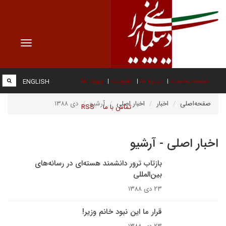
Toggle
vigation
صفحه نخست
درباره ما
عضویت
پیوند ها
ENGLISH
صفحه‌اصلی
اخبار
اخبار اصلی
آرشیو
دی ۱۳۸۸
تماس با ما
RSS
اخبار اصلی - آرشیو
بازتاب ترور دانشمند هسته‌اى در رسانه‌هاى
بين‌المللى
۲۳ دی ۱۳۸۸
قرار ما این نبود خانم وزیر!