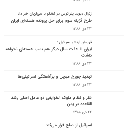
۲۳ دی ۱۳۸۸
ژنرال ديويد پترائوس در گفتگو با سى‌ان‌ان خبر داد
طرح گزينه سوم براى حل پرونده هسته‌اى ايران
۲۳ دی ۱۳۸۸
قهرمان ارتش اسرائيل :
ايران تا هفت سال ديگر هم بمب هسته‌اى نخواهد
داشت
۲۳ دی ۱۳۸۸
تهديد جورج ميچل و برآشفتگى اسرائيلى‌ها
۲۳ دی ۱۳۸۸
فقر و نظام ملوک الطوايفى دو عامل اصلى رشد
القاعده در يمن
۲۲ دی ۱۳۸۸
اسرائيل از صلح فرار مى‌کند