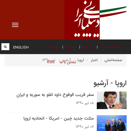
Toggle
vigation
صفحه نخست
درباره ما
عضویت
پیوند ها
ENGLISH
صفحه‌اصلی
اخبار
اروپا
آرشیو
تیر ۱۳۹۰
تماس با ما
RSS
اروپا - آرشیو
سفر قریب الوقوع داود اغلو به سوریه و ایران
۰۸ تیر ۱۳۹۰
مثلث جدید چین - امریکا - اتحادیه اروپا
۰۷ تیر ۱۳۹۰