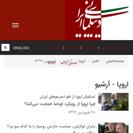
Toggle
vigation
صفحه نخست
درباره ما
عضویت
پیوند ها
ENGLISH
صفحه‌اصلی
اخبار
اروپا
آرشیو
فروردین ۱۳۹۴
تماس با ما
RSS
اروپا - آرشیو
استقبال اروپا از لغو تحریم‌های ایران
چرا اروپا از رویکرد اوباما حمایت می‌کند؟
۲۸ فروردین ۱۳۹۴
بحران اوکراین، سیاست خارجی روسیه را به کدام سو برد؟