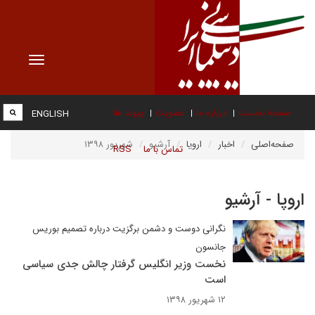
Toggle
vigation
صفحه نخست
درباره ما
عضویت
پیوند ها
ENGLISH
صفحه‌اصلی
اخبار
اروپا
آرشیو
شهریور ۱۳۹۸
تماس با ما
RSS
اروپا - آرشیو
نگرانی دوست و دشمن برگزیت درباره تصمیم بوریس
جانسون
نخست وزیر انگلیس گرفتار چالش جدی سیاسی
است
۱۲ شهریور ۱۳۹۸