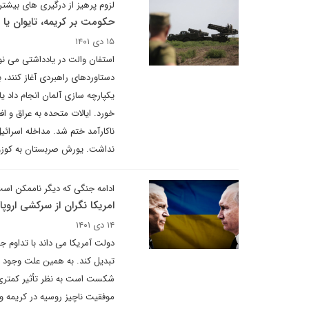
لزوم پرهیز از درگیری های بیش
حکومت بر کریمه، تایوان ی
۱۵ دی ۱۴۰۱
استفان والت در یادداشتی می ن
یکپارچه سازی آلمان انجام داد 
ناکارآمد ختم شد. مداخله اسرائیل
نداشت. یورش صربستان به کوزوو،
ادامه جنگی که دیگر ناممکن اس
امریکا نگران از سرکشی اروپ
۱۴ دی ۱۴۰۱
دولت آمریکا می داند با تداوم 
تبدیل کند. به همین علت وجود ی
شکست است به نظر تأثیر کمتری ب
موفقیت ناچیز روسیه در کریمه و