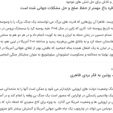
تر و تلاش برای حل تنش های موجود
ا قره باغ مهمتر از حفظ صلح و حل مشکلات جهانی شده است
ویسد: ظاهرا آن روزهایی که قدرت های بزرگ می توانستند یک جنگ بزرگ را با وسوسه
دستاوردهای راهبردی آغاز کنند، به تاریخ پیوسته اند؛ کاری که ژاپن در سال ۱۹۰۵ علیه روسیه کرد یا 
یا صدام حسین در زمان حمله به ایران و بعد به کویت انجام داد و در هر دو هم به س
خورد. ایالات متحده به عراق و افغانستان حمله کرد و به باتلاق هایی پرهزینه رسید و مداخ
 در لبنان به یک اشغال هجده ساله انجامید که عاقبتی بهتر از تقلای طولانی آمریکا در ا
 نهایتا به محاکمه و محکومیت اسلوبودان میلوشویچ به عنوان جنایتکار جنگی انجامی
ت
ا، پوتین به فکر بردی ظاهری
جنگ وضعیت دولت های اروپایی ناپایدارتر می شود و ممکن است آنها را به متحدانی 
ک ولادیمیر زلنسکی در اوکراین که مجبور است یک جنگ بی وقفه را اعلام کند و در آست
ر اروپایی ها و وضعیت امریکا می گذارد. به ویژه برای کاخ سفیدی که اعتقاد دارد که 
 دونباس می تواند در چارچوب یک جاه طلبی جهانی آمریکا و گسترش بیشتر ناتو منزوی