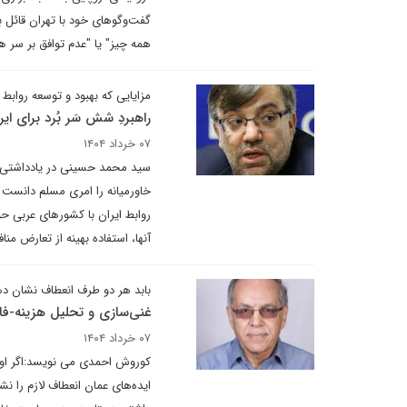
گفت‌وگوهای خود با تهران قائل ب
همه چیز" یا "عدم توافق بر سر ه
مزایایی که بهبود و توسعه روابط 
راهبردِ شش سَر بُرد برای ایر
۰۷ خرداد ۱۴۰۴
سید محمد حسینی در یادداشتی برا
خاورمیانه را امری مسلم دانست 
روابط ایران با کشورهای عربی حو
آنها، استفاده بهینه از تعارض منا
بابد هر دو طرف انعطاف نشان ده
غنی‌سازی و تحلیل هزینه-فا
۰۷ خرداد ۱۴۰۴
کوروش احمدی می نویسد:اگر اولوی
ایده‌های عمان انعطاف لازم را ن