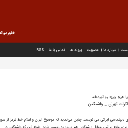
خاورمیانه
خست
درباره ما
عضویت
پیوند ها
تماس با ما
RSS
 هیچ چیز» رو آورده‌اند
اکرات تهران _ واشنگتن
 دیپلماسی ایرانی می نویسد: چنین می‌نماید که موضوع ایران و اعلام خط قرمز از سو
ری برای مانع تراشی مقابل واشنگتن هم می‌تواند تفسیر شود. طرفه این که واشنگتن در