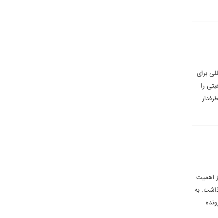
للی برای
بتی را
رفدار
ز اهمیت
ذاشت. به
ونده