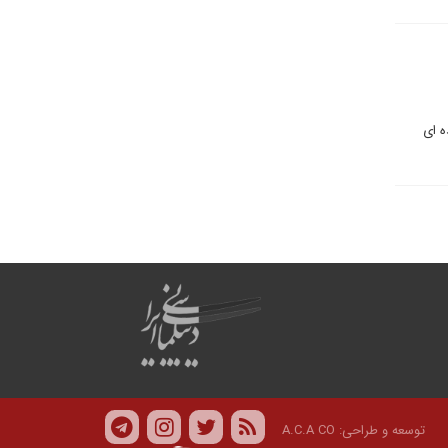
ه ای
توسعه و طراحی:
A.C.A CO