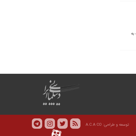
به
توسعه و طراحی:
A.C.A CO