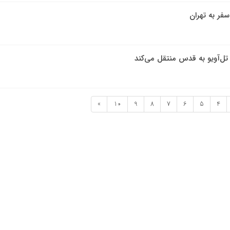
فر به تهران
ز تل‌آویو به قدس منتقل می‌کند
»
10
9
8
7
6
5
4