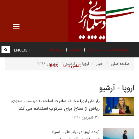
Toggle
vigation
صفحه نخست
درباره ما
عضویت
پیوند ها
ENGLISH
صفحه‌اصلی
اخبار
اروپا
آرشیو
شهریور ۱۳۹۶
تماس با ما
RSS
اروپا - آرشیو
پارلمان اروپا مخالف صادرات اسلحه به عربستان سعودی
ریاض از سلاح برای سرکوب استفاده می کند
۳۰ شهریور ۱۳۹۶
آینده اروپا در برابر «قرن آسیا»